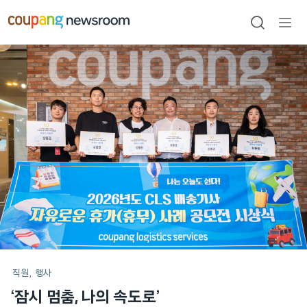
본문으로
건너뛰기
검색
메뉴
열기
메인
포스트
직원
행사
‘잠시 멈춤, 나의 속도로’