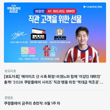
보도자료
[보도자료] ‘에이티즈 산 시축 확정! 리센느와 함께 ‘이강인 데뷔전’
출격! ‘2026 쿠팡플레이 시리즈’ 직관 팬들 위한 ‘역대급 역조공’
쏜다
콘텐츠
쿠팡플레이 금주의 추천작: 8월 1주 차