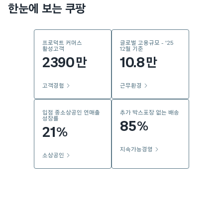
한눈에 보는 쿠팡
프로덕트 커머스
글로벌 고용규모 - '25
활성고객
12월 기준
2390
10.8
만
만
고객경험
근무환경
입점 중소상공인 연매출
추가 박스포장 없는 배송
성장률
85
%
21
%
지속가능경영
소상공인