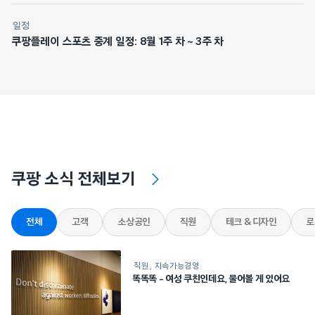
일정
쿠팡플레이 스포츠 중계 일정: 8월 1주 차 ~ 3주 차
쿠팡 소식 전체보기
전체
고객
소상공인
직원
테크 & 디자인
로
직원
지속가능경영
똑똑똑 – 여성 쿠친인데요, 물어볼 게 있어요