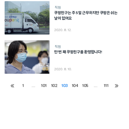
직원
쿠팡친구는 주 5일 근무하지만 쿠팡은 쉬는
날이 없어요
2020. 8. 12.
직원
만 번 째 쿠팡친구를 환영합니다!
2020. 8. 10.
Posts
1
…
101
102
103
104
105
…
111
이전
다음
페이지
페이지
pagination