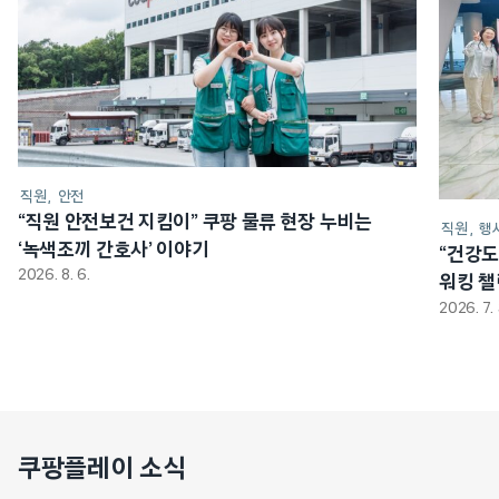
직원
안전
“직원 안전보건 지킴이” 쿠팡 물류 현장 누비는
직원
행
‘녹색조끼 간호사’ 이야기
“건강도
2026. 8. 6.
워킹 
2026. 7. 
쿠팡플레이 소식