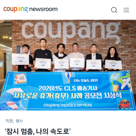
본문으로
건너뛰기
검색
메뉴
열기
메인
포스트
직원
행사
‘잠시 멈춤, 나의 속도로’