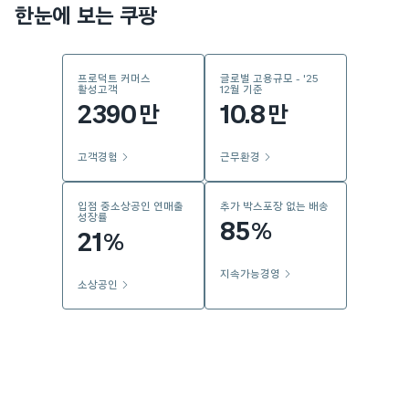
한눈에 보는 쿠팡
프로덕트 커머스
글로벌 고용규모 - '25
활성고객
12월 기준
2390
10.8
만
만
고객경험
근무환경
입점 중소상공인 연매출
추가 박스포장 없는 배송
성장률
85
%
21
%
지속가능경영
소상공인