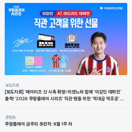
보도자료
[보도자료] ‘에이티즈 산 시축 확정! 리센느와 함께 ‘이강인 데뷔전’
출격! ‘2026 쿠팡플레이 시리즈’ 직관 팬들 위한 ‘역대급 역조공’
쏜다
콘텐츠
쿠팡플레이 금주의 추천작: 8월 1주 차