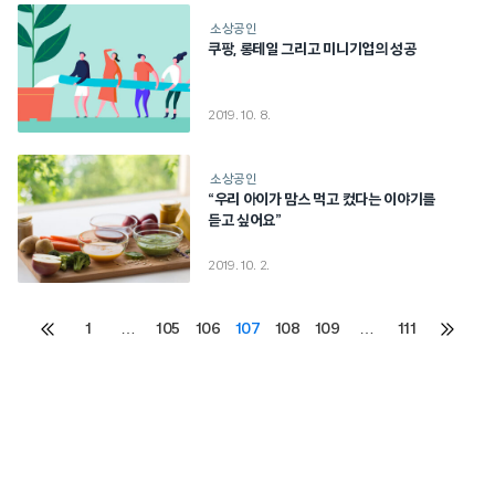
소상공인
쿠팡, 롱테일 그리고 미니기업의 성공
2019. 10. 8.
소상공인
“우리 아이가 맘스 먹고 컸다는 이야기를
듣고 싶어요”
2019. 10. 2.
Posts
1
…
105
106
107
108
109
…
111
이전
다음
페이지
페이지
pagination