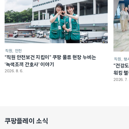
직원
안전
“직원 안전보건 지킴이” 쿠팡 물류 현장 누비는
직원
행
‘녹색조끼 간호사’ 이야기
“건강도
2026. 8. 6.
워킹 
2026. 7. 
쿠팡플레이 소식