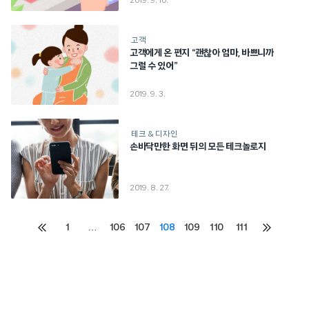
2019. 9. 10.
고객
고객에게 온 편지 “괜찮아 엄마, 바쁘니까
그럴 수 있어”
2019. 9. 3.
테크 & 디자인
손바닥만한 화면 뒤의 모든 테크놀로지
2019. 8. 27.
Posts
1
…
106
107
108
109
110
111
이전
다음
페이지
페이지
pagination