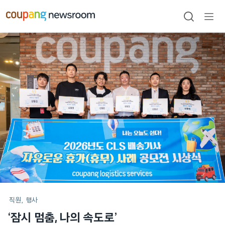
본문으로
건너뛰기
검색
메뉴
열기
메인
포스트
직원
행사
‘잠시 멈춤, 나의 속도로’