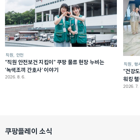
직원
안전
“직원 안전보건 지킴이” 쿠팡 물류 현장 누비는
직원
행
‘녹색조끼 간호사’ 이야기
“건강도
2026. 8. 6.
워킹 
2026. 7. 
쿠팡플레이 소식