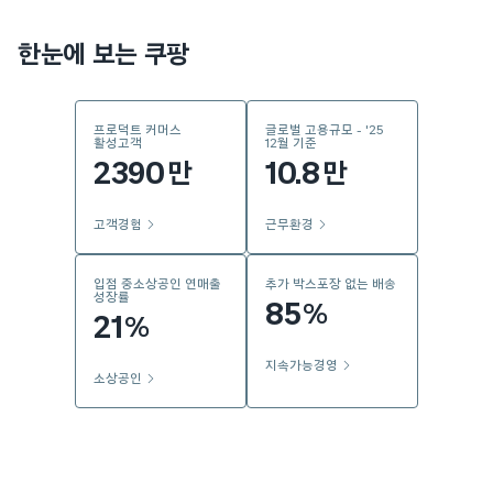
한눈에 보는 쿠팡
프로덕트 커머스
글로벌 고용규모 - '25
활성고객
12월 기준
2390
10.8
만
만
고객경험
근무환경
입점 중소상공인 연매출
추가 박스포장 없는 배송
성장률
85
%
21
%
지속가능경영
소상공인