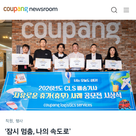
본문으로
건너뛰기
검색
메뉴
열기
메인
포스트
직원
행사
‘잠시 멈춤, 나의 속도로’