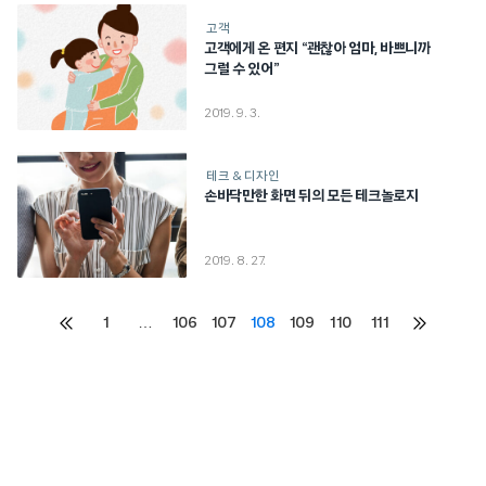
고객
고객에게 온 편지 “괜찮아 엄마, 바쁘니까
그럴 수 있어”
2019. 9. 3.
테크 & 디자인
손바닥만한 화면 뒤의 모든 테크놀로지
2019. 8. 27.
Posts
1
…
106
107
108
109
110
111
이전
다음
페이지
페이지
pagination