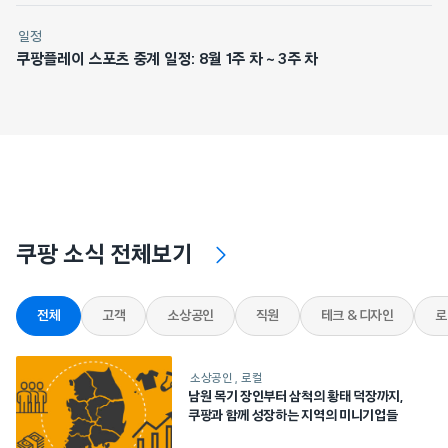
일정
쿠팡플레이 스포츠 중계 일정: 8월 1주 차 ~ 3주 차
쿠팡 소식 전체보기
전체
고객
소상공인
직원
테크 & 디자인
로
소상공인
로컬
남원 목기 장인부터 삼척의 황태 덕장까지,
쿠팡과 함께 성장하는 지역의 미니기업들