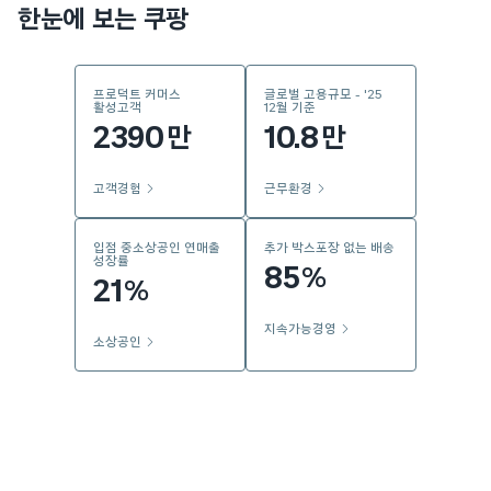
한눈에 보는 쿠팡
프로덕트 커머스
글로벌 고용규모 - '25
활성고객
12월 기준
2390
10.8
만
만
고객경험
근무환경
입점 중소상공인 연매출
추가 박스포장 없는 배송
성장률
85
%
21
%
지속가능경영
소상공인