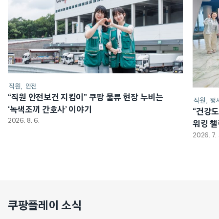
직원
안전
“직원 안전보건 지킴이” 쿠팡 물류 현장 누비는
직원
행
‘녹색조끼 간호사’ 이야기
“건강도
2026. 8. 6.
워킹 
2026. 7. 
쿠팡플레이 소식