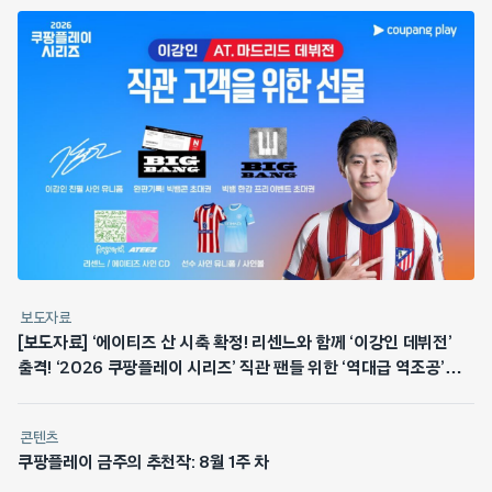
보도자료
[보도자료] ‘에이티즈 산 시축 확정! 리센느와 함께 ‘이강인 데뷔전’
출격! ‘2026 쿠팡플레이 시리즈’ 직관 팬들 위한 ‘역대급 역조공’
쏜다
콘텐츠
쿠팡플레이 금주의 추천작: 8월 1주 차