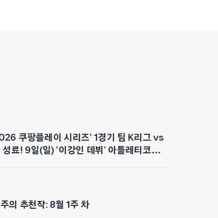
2026 쿠팡플레이 시리즈’ 1경기 팀 K리그 vs
성료! 9일(일) ‘이강인 데뷔’ 아틀레티코
대감 최고조
의 추천작: 8월 1주 차