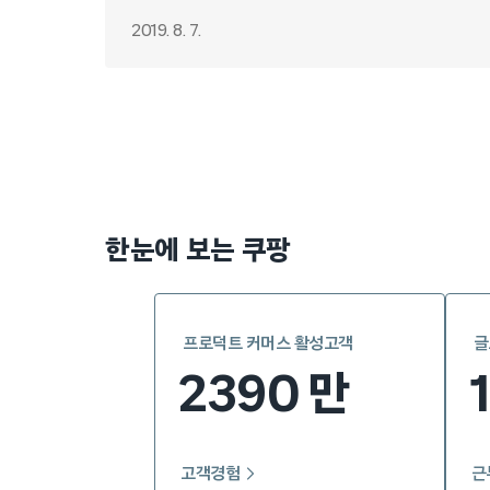
2019. 8. 7.
Posts
pagination
한눈에 보는 쿠팡
프로덕트 커머스 활성고객
글
2390
만
고객경험
근