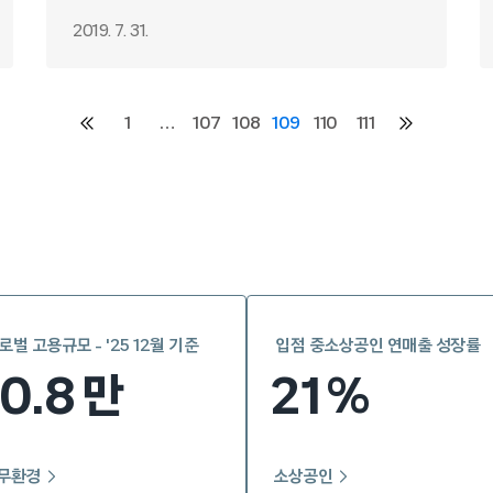
2019. 7. 31.
1
…
107
108
109
110
111
이전
다음
페이지
페이지
로벌 고용규모 - '25 12월 기준
입점 중소상공인 연매출 성장률
10.8
21
만
%
무환경
소상공인