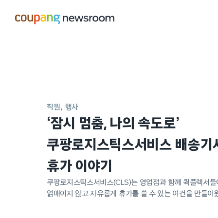
본문으로
건너뛰기
메인
포스트
직원
행사
‘잠시 멈춤, 나의 속도로’
쿠팡로지스틱스서비스 배송기
휴가 이야기
쿠팡로지스틱스서비스(CLS)는 영업점과 함께 퀵플렉서들
얽매이지 않고 자유롭게 휴가를 쓸 수 있는 여건을 만들어