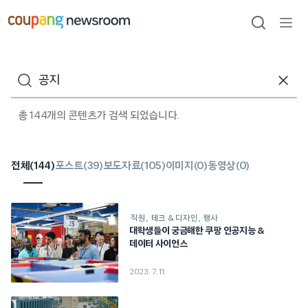
본문으로
건너뛰기
검색
메뉴
열기
검색어
총 144개의 콘텐츠가 검색 되었습니다.
전체(
144
)
포스트(
39
)
보도자료(
105
)
이미지(
0
)
동영상(
0
)
직원
테크 & 디자인
행사
대학생들이 궁금해한 쿠팡 인공지능 &
데이터 사이언스
2023. 7. 11.