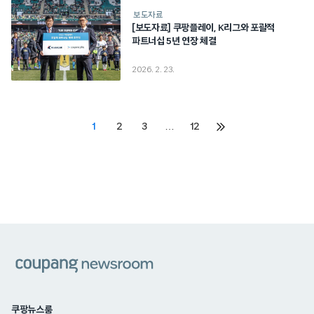
보도자료
[보도자료] 쿠팡플레이, K리그와 포괄적
파트너십 5년 연장 체결
2026. 2. 23.
Posts
1
2
3
…
12
다음
페이지
pagination
쿠팡
쿠팡뉴스룸