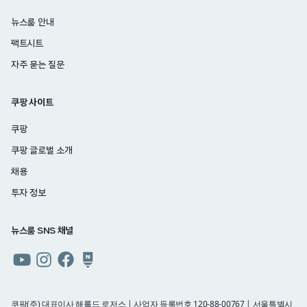
뉴스룸 안내
팩트시트
자주 묻는 질문
쿠팡 사이트
쿠팡
쿠팡 글로벌 소개
채용
투자 정보
뉴스룸 SNS 채널
쿠팡
쿠팡
쿠팡
쿠팡
뉴스룸
뉴스룸
뉴스룸
뉴스룸
유튜브
인스타그램
페이스북
네이버
쿠팡(주) 대표이사 해롤드 로저스 | 사업자 등록번호 120-88-00767 | 서울특별시