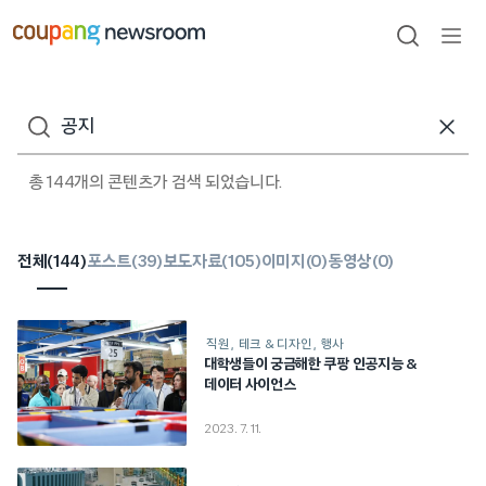
본문으로
건너뛰기
검색
메뉴
열기
검색어
총 144개의 콘텐츠가 검색 되었습니다.
전체(
144
)
포스트(
39
)
보도자료(
105
)
이미지(
0
)
동영상(
0
)
직원
테크 & 디자인
행사
대학생들이 궁금해한 쿠팡 인공지능 &
데이터 사이언스
2023. 7. 11.