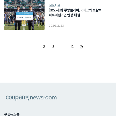
보도자료
[보도자료] 쿠팡플레이, K리그와 포괄적
파트너십 5년 연장 체결
2026. 2. 23.
Posts
1
2
3
…
12
다음
페이지
pagination
쿠팡
쿠팡뉴스룸