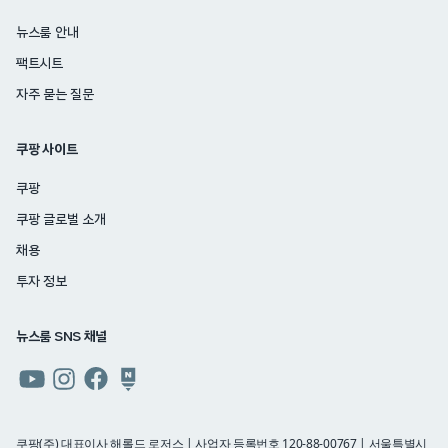
뉴스룸 안내
팩트시트
자주 묻는 질문
쿠팡 사이트
쿠팡
쿠팡 글로벌 소개
채용
투자 정보
뉴스룸 SNS 채널
쿠팡
쿠팡
쿠팡
쿠팡
뉴스룸
뉴스룸
뉴스룸
뉴스룸
유튜브
인스타그램
페이스북
네이버
쿠팡(주) 대표이사 해롤드 로저스 | 사업자 등록번호 120-88-00767 | 서울특별시