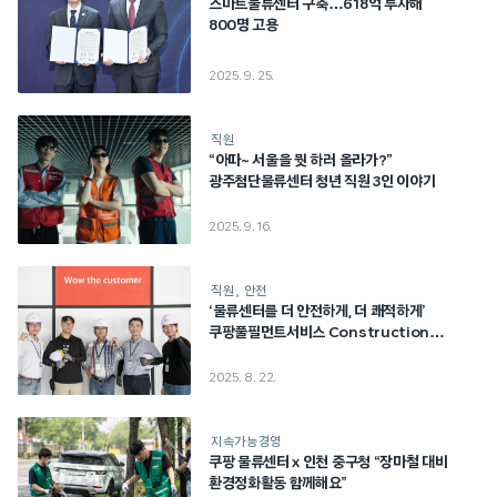
스마트물류센터 구축…618억 투자해
800명 고용
2025. 9. 25.
직원
“아따~ 서울을 뭣 하러 올라가?”
광주첨단물류센터 청년 직원 3인 이야기
2025. 9. 16.
직원
안전
‘물류센터를 더 안전하게, 더 쾌적하게’
쿠팡풀필먼트서비스 Construction
Safety 팀의 여정
2025. 8. 22.
지속가능경영
쿠팡 물류센터 x 인천 중구청 “장마철 대비
환경정화활동 함께해요”