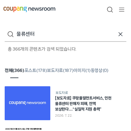
본문으로
건너뛰기
검색
메뉴
열기
검색어
총 366개의 콘텐츠가 검색 되었습니다.
전체(
366
)
포스트(
178
)
보도자료(
187
)
이미지(
1
)
동영상(
0
)
보도자료
[보도자료] 쿠팡풀필먼트서비스, 인천
물류센터 판매자 피해, 전액
보상한다…“실질적 지원 총력”
2026. 7. 22.