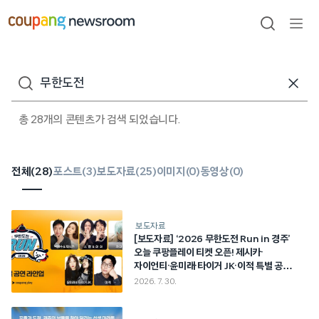
본문으로
건너뛰기
검색
메뉴
열기
검색어
총 28개의 콘텐츠가 검색 되었습니다.
전체(
28
)
포스트(
3
)
보도자료(
25
)
이미지(
0
)
동영상(
0
)
보도자료
[보도자료] ‘2026 무한도전 Run in 경주’
오늘 쿠팡플레이 티켓 오픈! 제시카·
자이언티·윤미래·타이거 JK·이적 특별 공연
확정!
2026. 7. 30.