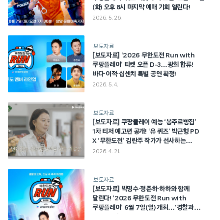
(화) 오후 8시 마지막 예매 기회 열린다!
2026. 5. 26.
보도자료
[보도자료] ‘2026 무한도전 Run with
쿠팡플레이’ 티켓 오픈 D-3…광희 합류!
바다·이적·십센치 특별 공연 확정!
2026. 5. 4.
보도자료
[보도자료] 쿠팡플레이 예능 ‘봉주르빵집’
1차 티저 예고편 공개! ‘유 퀴즈’ 박근형 PD
X ‘무한도전’ 김란주 작가가 선사하는
몽글몽글한 힐링 예능!
2026. 4. 21.
보도자료
[보도자료] 박명수·정준하·하하와 함께
달린다! ‘2026 무한도전 Run with
쿠팡플레이’ 6월 7일(일) 개최…‘경찰과
도둑’ 콘셉트의 도심 추격전 예고