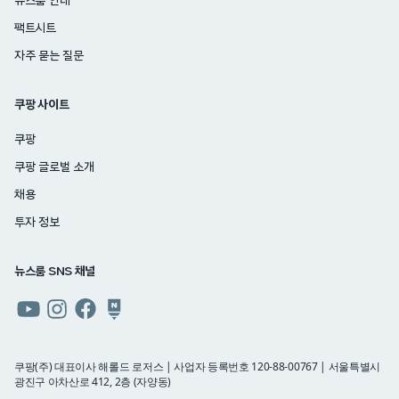
뉴스룸 안내
팩트시트
자주 묻는 질문
쿠팡 사이트
쿠팡
쿠팡 글로벌 소개
채용
투자 정보
뉴스룸 SNS 채널
쿠팡
쿠팡
쿠팡
쿠팡
뉴스룸
뉴스룸
뉴스룸
뉴스룸
유튜브
인스타그램
페이스북
네이버
쿠팡(주) 대표이사 해롤드 로저스 | 사업자 등록번호 120-88-00767 | 서울특별시
광진구 아차산로 412, 2층 (자양동)
블로그