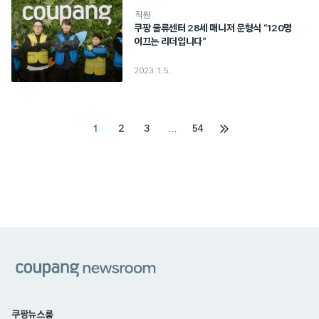
직원
쿠팡 물류센터 28세 매니저 문형식 “120명
이끄는 리더입니다”
2023. 1. 5.
Posts
1
2
3
…
54
다음
페이지
pagination
쿠팡
쿠팡뉴스룸