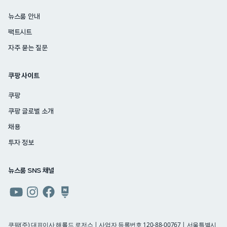
뉴스룸 안내
팩트시트
자주 묻는 질문
쿠팡 사이트
쿠팡
쿠팡 글로벌 소개
채용
투자 정보
뉴스룸 SNS 채널
쿠팡
쿠팡
쿠팡
쿠팡
뉴스룸
뉴스룸
뉴스룸
뉴스룸
유튜브
인스타그램
페이스북
네이버
쿠팡(주) 대표이사 해롤드 로저스 | 사업자 등록번호 120-88-00767 | 서울특별시