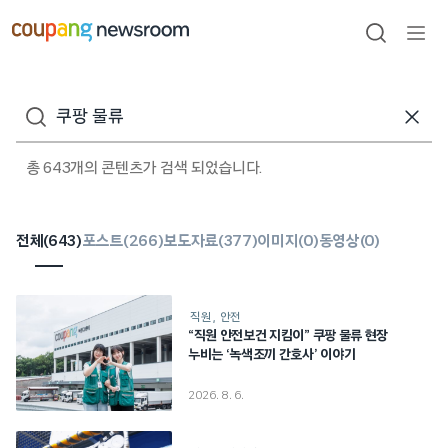
본문으로
건너뛰기
검색
메뉴
열기
검색어
총 643개의 콘텐츠가 검색 되었습니다.
전체(
643
)
포스트(
266
)
보도자료(
377
)
이미지(
0
)
동영상(
0
)
직원
안전
“직원 안전보건 지킴이” 쿠팡 물류 현장
누비는 ‘녹색조끼 간호사’ 이야기
2026. 8. 6.