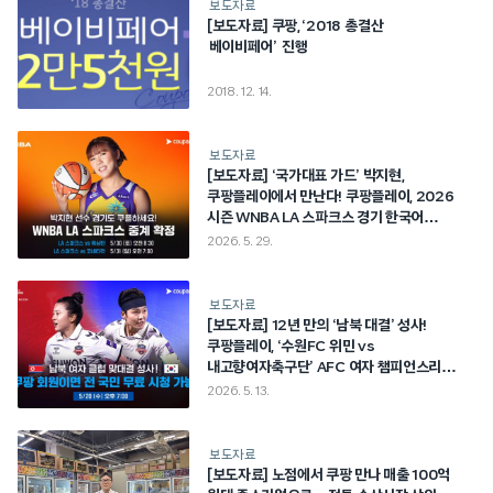
보도자료
[보도자료] 쿠팡, ‘2018 총결산
베이비페어’ 진행
2018. 12. 14.
보도자료
[보도자료] ‘국가대표 가드’ 박지현,
쿠팡플레이에서 만난다! 쿠팡플레이, 2026
시즌 WNBA LA 스파크스 경기 한국어
생중계
2026. 5. 29.
보도자료
[보도자료] 12년 만의 ‘남북 대결’ 성사!
쿠팡플레이, ‘수원FC 위민 vs
내고향여자축구단’ AFC 여자 챔피언스리그
4강전 생중계…전 국민 무료 제공
2026. 5. 13.
보도자료
[보도자료] 노점에서 쿠팡 만나 매출 100억