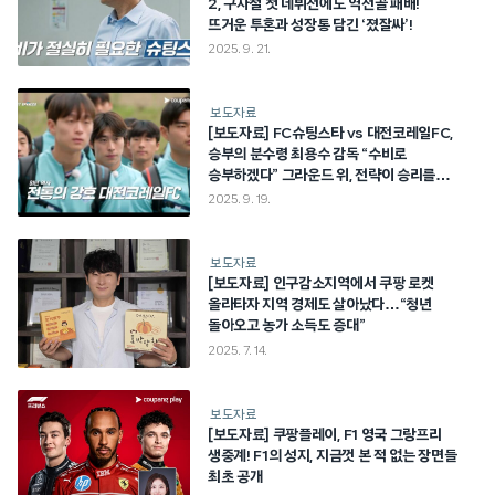
2, 구자철 첫 데뷔전에도 역전골 패배!
뜨거운 투혼과 성장통 담긴 ‘졌잘싸’!
2025. 9. 21.
보도자료
[보도자료] FC슈팅스타 vs 대전코레일FC,
승부의 분수령 최용수 감독 “수비로
승부하겠다” 그라운드 위, 전략이 승리를
결정한다 9월 19일(금) 저녁 8시 4화 공개!
2025. 9. 19.
‘슈팅스타’ 시즌 2, 쿠팡 와우회원 아니여도
누구나 무료 시청!
보도자료
[보도자료] 인구감소지역에서 쿠팡 로켓
올라타자 지역 경제도 살아났다…“청년
돌아오고 농가 소득도 증대”
2025. 7. 14.
보도자료
[보도자료] 쿠팡플레이, F1 영국 그랑프리
생중계! F1의 성지, 지금껏 본 적 없는 장면들
최초 공개