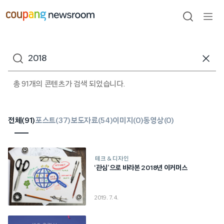
본문으로
건너뛰기
검색
메뉴
열기
검색어
총 91개의 콘텐츠가 검색 되었습니다.
전체(
91
)
포스트(
37
)
보도자료(
54
)
이미지(
0
)
동영상(
0
)
테크 & 디자인
‘관심’으로 바라본 2018년 이커머스
2019. 7. 4.