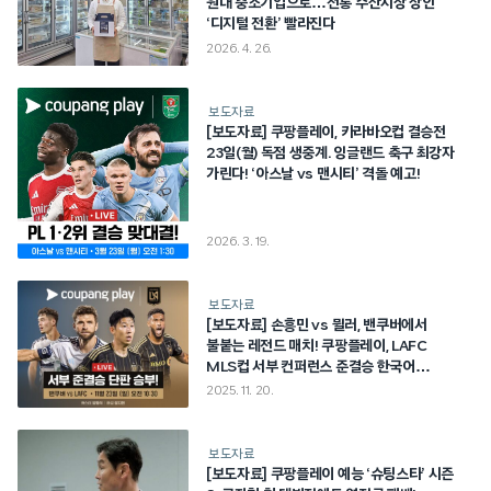
원대 중소기업으로…전통 수산시장 상인
‘디지털 전환’ 빨라진다
2026. 4. 26.
보도자료
[보도자료] 쿠팡플레이, 카라바오컵 결승전
23일(월) 독점 생중계. 잉글랜드 축구 최강자
가린다! ‘아스날 vs 맨시티’ 격돌 예고!
2026. 3. 19.
보도자료
[보도자료] 손흥민 vs 뮐러, 밴쿠버에서
불붙는 레전드 매치! 쿠팡플레이, LAFC
MLS컵 서부 컨퍼런스 준결승 한국어
생중계
2025. 11. 20.
보도자료
[보도자료] 쿠팡플레이 예능 ‘슈팅스타’ 시즌