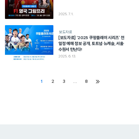
2025. 7. 1.
보도자료
[보도자료] ‘2025 쿠팡플레이 시리즈’ 전
일정 예매 정보 공개, 토트넘·뉴캐슬, 서울·
수원서 만난다!
2025. 6. 13.
Posts
1
2
3
…
8
다음
페이지
pagination
쿠팡