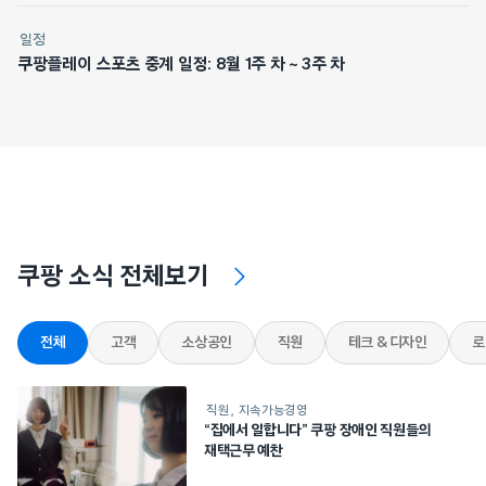
일정
쿠팡플레이 스포츠 중계 일정: 8월 1주 차 ~ 3주 차
쿠팡 소식 전체보기
전체
고객
소상공인
직원
테크 & 디자인
로
직원
지속가능경영
“집에서 일합니다” 쿠팡 장애인 직원들의
재택근무 예찬