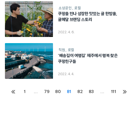
소상공인
로컬
쿠팡을 만나 성장한 맛있는 귤 한방울,
귤메달 브랜딩 스토리
2022. 4. 6.
직원
로컬
‘배송길이 여행길’ 제주에서 행복 찾은
쿠팡친구들
2022. 4. 4.
Posts
1
…
79
80
81
82
83
…
111
이전
다음
페이지
페이지
pagination