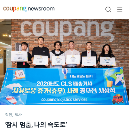
본문으로
건너뛰기
검색
메뉴
열기
메인
포스트
직원
행사
‘잠시 멈춤, 나의 속도로’