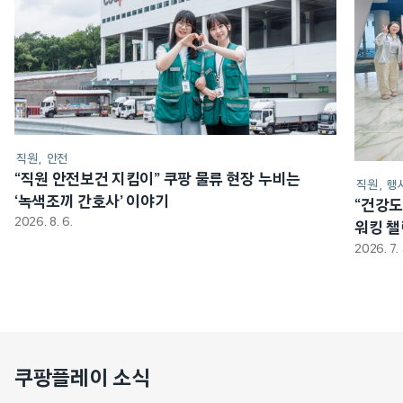
직원
안전
“직원 안전보건 지킴이” 쿠팡 물류 현장 누비는
직원
행
‘녹색조끼 간호사’ 이야기
“건강도
2026. 8. 6.
워킹 
2026. 7. 
쿠팡플레이 소식