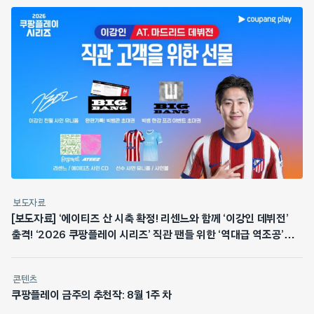
보도자료
[보도자료] ‘에이티즈 산 시축 확정! 리센느와 함께 ‘이강인 데뷔전’
출격! ‘2026 쿠팡플레이 시리즈’ 직관 팬들 위한 ‘역대급 역조공’
쏜다
콘텐츠
쿠팡플레이 금주의 추천작: 8월 1주 차