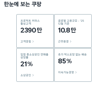
한눈에 보는 쿠팡
프로덕트 커머스
글로벌 고용규모 - '25
활성고객
12월 기준
2390
10.8
만
만
고객경험
근무환경
입점 중소상공인 연매출
추가 박스포장 없는 배송
성장률
85
%
21
%
지속가능경영
소상공인