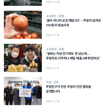
2022. 3. 16.
소상공인
로컬
‘흠이 아니라 보조개랍니다’ – 쿠팡이 살려낸
160톤의 청송사과
2022. 3. 14.
소상공인
로컬
“월세는 커녕 전기세도 못 냈는데…
쿠팡이츠 시작하니 배달 매출 3배 뛰었어요”
2022. 3. 11.
직원
안전
쿠팡친구가 만든 쿠팡의 안전 철학을
공개합니다
2022. 3. 10.