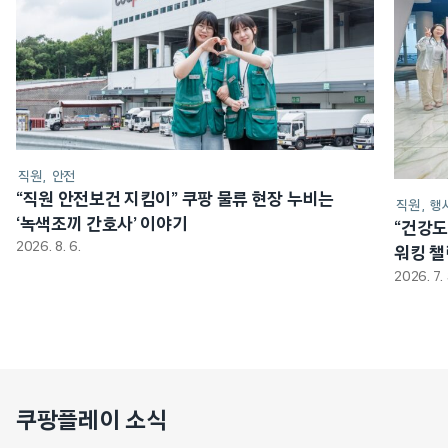
직원
안전
“직원 안전보건 지킴이” 쿠팡 물류 현장 누비는
직원
행
‘녹색조끼 간호사’ 이야기
“건강도
2026. 8. 6.
워킹 
2026. 7. 
쿠팡플레이 소식