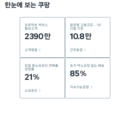
한눈에 보는 쿠팡
프로덕트 커머스
글로벌 고용규모 - '25
활성고객
12월 기준
2390
10.8
만
만
고객경험
근무환경
입점 중소상공인 연매출
추가 박스포장 없는 배송
성장률
85
%
21
%
지속가능경영
소상공인