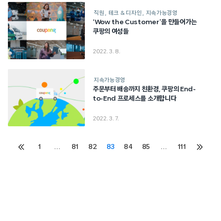
직원
테크 & 디자인
지속가능경영
‘Wow the Customer’을 만들어가는
쿠팡의 여성들
2022. 3. 8.
지속가능경영
주문부터 배송까지 친환경, 쿠팡의 End-
to-End 프로세스를 소개합니다
2022. 3. 7.
Posts
1
…
81
82
83
84
85
…
111
이전
다음
페이지
페이지
pagination