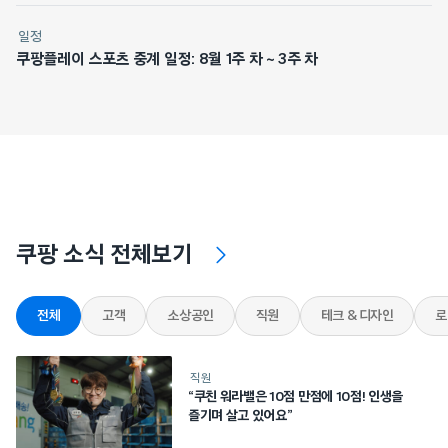
일정
쿠팡플레이 스포츠 중계 일정: 8월 1주 차 ~ 3주 차
쿠팡 소식 전체보기
전체
고객
소상공인
직원
테크 & 디자인
로
직원
“쿠친 워라밸은 10점 만점에 10점! 인생을
즐기며 살고 있어요”