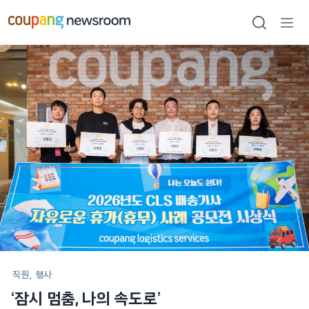
본문으로
건너뛰기
검색
메뉴
열기
메인
포스트
직원
행사
‘잠시 멈춤, 나의 속도로’