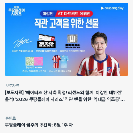
보도자료
[보도자료] ‘에이티즈 산 시축 확정! 리센느와 함께 ‘이강인 데뷔전’
출격! ‘2026 쿠팡플레이 시리즈’ 직관 팬들 위한 ‘역대급 역조공’
쏜다
콘텐츠
쿠팡플레이 금주의 추천작: 8월 1주 차