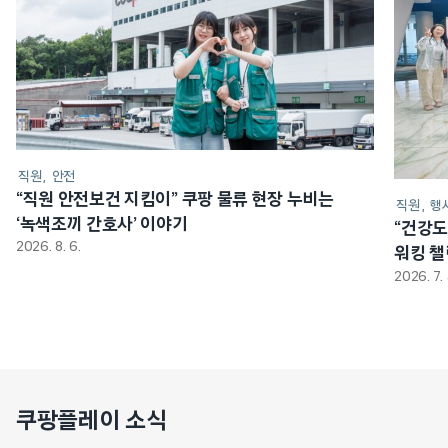
직원
안전
“직원 안전보건 지킴이” 쿠팡 물류 현장 누비는
직원
행
‘녹색조끼 간호사’ 이야기
“건강도
2026. 8. 6.
워킹 
2026. 7. 
쿠팡플레이 소식