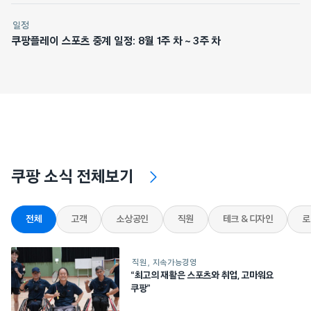
일정
쿠팡플레이 스포츠 중계 일정: 8월 1주 차 ~ 3주 차
쿠팡 소식 전체보기
전체
고객
소상공인
직원
테크 & 디자인
로
직원
지속가능경영
“최고의 재활은 스포츠와 취업, 고마워요
쿠팡”