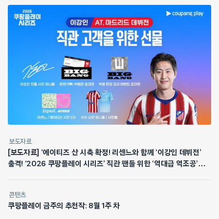
보도자료
[보도자료] ‘에이티즈 산 시축 확정! 리센느와 함께 ‘이강인 데뷔전’
출격! ‘2026 쿠팡플레이 시리즈’ 직관 팬들 위한 ‘역대급 역조공’
쏜다
콘텐츠
쿠팡플레이 금주의 추천작: 8월 1주 차