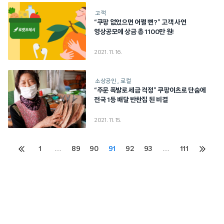
고객
“쿠팡 없었으면 어쩔 뻔?” 고객 사연
영상공모에 상금 총 1100만 원!
2021. 11. 16.
소상공인
로컬
“주문 폭발로 세금 걱정” 쿠팡이츠로 단숨에
전국 1등 배달 반찬집 된 비결
2021. 11. 15.
Posts
1
…
89
90
91
92
93
…
111
이전
다음
페이지
페이지
pagination