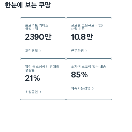
한눈에 보는 쿠팡
프로덕트 커머스
글로벌 고용규모 - '25
활성고객
12월 기준
2390
10.8
만
만
고객경험
근무환경
입점 중소상공인 연매출
추가 박스포장 없는 배송
성장률
85
%
21
%
지속가능경영
소상공인