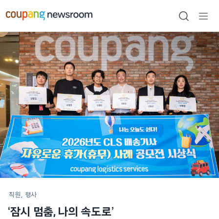
본문으로
건너뛰기
검색
메뉴
열기
메인
포스트
직원
행사
‘잠시 멈춤, 나의 속도로’