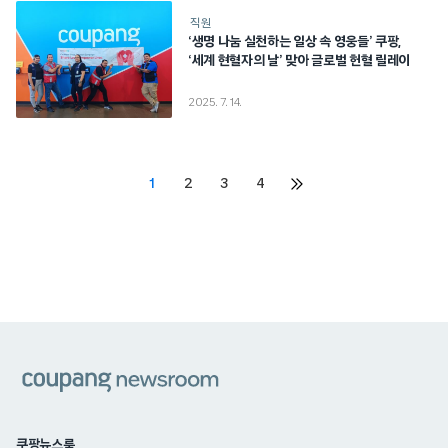
직원
‘생명 나눔 실천하는 일상 속 영웅들’ 쿠팡,
‘세계 현혈자의 날’ 맞아 글로벌 헌혈 릴레이
2025. 7. 14.
Posts
1
2
3
4
다음
페이지
pagination
쿠팡
쿠팡뉴스룸