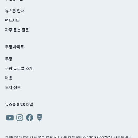
뉴스룸 안내
팩트시트
자주 묻는 질문
쿠팡 사이트
쿠팡
쿠팡 글로벌 소개
채용
투자 정보
뉴스룸 SNS 채널
쿠팡
쿠팡
쿠팡
쿠팡
뉴스룸
뉴스룸
뉴스룸
뉴스룸
유튜브
인스타그램
페이스북
네이버
쿠팡(주) 대표이사 해롤드 로저스 | 사업자 등록번호 120-88-00767 | 서울특별시