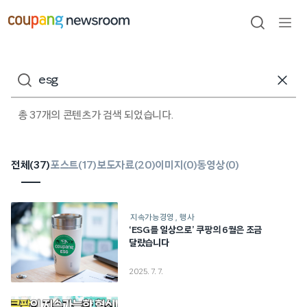
본문으로
건너뛰기
검색
메뉴
열기
검색어
총 37개의 콘텐츠가 검색 되었습니다.
전체(
37
)
포스트(
17
)
보도자료(
20
)
이미지(
0
)
동영상(
0
)
지속가능경영
행사
‘ESG를 일상으로’ 쿠팡의 6월은 조금
달랐습니다
2025. 7. 7.