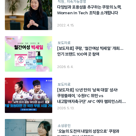
직원
지속가능경영
다양성과 포용성을 추구하는 쿠팡의 노력,
Women In Tech 조직을 소개합니다
2022. 4. 15.
보도자료
[보도자료] 쿠팡, ‘월간여성 빅세일’ 개최…
인기 브랜드 100여 곳 참여
2026. 6. 4.
보도자료
[보도자료] 12년 만의 ‘남북 대결’ 성사!
쿠팡플레이, ‘수원FC 위민 vs
내고향여자축구단’ AFC 여자 챔피언스리그
4강전 생중계…전 국민 무료 제공
2026. 5. 13.
소상공인
‘오늘의 도전이 내일의 성장으로’ 쿠팡과