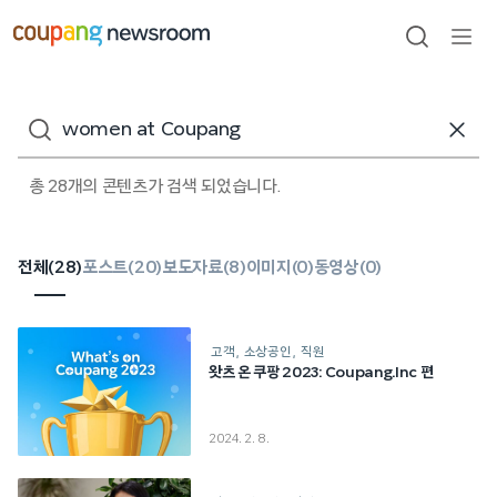
본문으로
건너뛰기
검색
메뉴
열기
검색어
총 28개의 콘텐츠가 검색 되었습니다.
전체(
28
)
포스트(
20
)
보도자료(
8
)
이미지(
0
)
동영상(
0
)
고객
소상공인
직원
왓츠 온 쿠팡 2023: Coupang.Inc 편
2024. 2. 8.