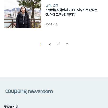
고객
로컬
소멸위험지역에서 2030 여성으로 산다는
것: 여성 고객 3인 인터뷰
2024. 4. 5.
Posts
1
2
3
다음
페이지
pagination
쿠팡
쿠팡뉴스룸