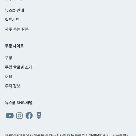
뉴스룸 안내
팩트시트
자주 묻는 질문
쿠팡 사이트
쿠팡
쿠팡 글로벌 소개
채용
투자 정보
뉴스룸 SNS 채널
쿠팡
쿠팡
쿠팡
쿠팡
뉴스룸
뉴스룸
뉴스룸
뉴스룸
유튜브
인스타그램
페이스북
네이버
쿠팡(주) 대표이사 해롤드 로저스 | 사업자 등록번호 120-88-00767 | 서울특별시