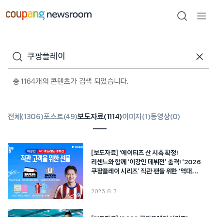
본문으로
건너뛰기
검색
메뉴
열기
검색어
총 1164개의 콘텐츠가 검색 되었습니다.
전체(
1306
)
포스트(
49
)
보도자료(
1114
)
이미지(
1
)
동영상(
0
)
[보도자료] ‘에이티즈 산 시축 확정!
리센느와 함께 ‘이강인 데뷔전’ 출격! ‘2026
쿠팡플레이 시리즈’ 직관 팬들 위한 ‘역대급
역조공’ 쏜다
2026. 8. 7.