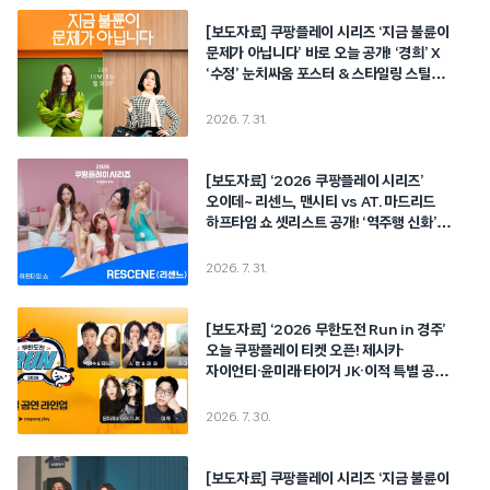
[보도자료] 쿠팡플레이 시리즈 ‘지금 불륜이
문제가 아닙니다’ 바로 오늘 공개! ‘경희’ X
‘수정’ 눈치싸움 포스터 & 스타일링 스틸
공개! “지금 네 탓 내 탓 할 때야?”
2026. 7. 31.
[보도자료] ‘2026 쿠팡플레이 시리즈’
오이데~ 리센느, 맨시티 vs AT. 마드리드
하프타임 쇼 셋리스트 공개! ‘역주행 신화’
LOVE ATTACK부터 ‘입덕곡’
Pinball까지!
2026. 7. 31.
[보도자료] ‘2026 무한도전 Run in 경주’
오늘 쿠팡플레이 티켓 오픈! 제시카·
자이언티·윤미래·타이거 JK·이적 특별 공연
확정!
2026. 7. 30.
[보도자료] 쿠팡플레이 시리즈 ‘지금 불륜이