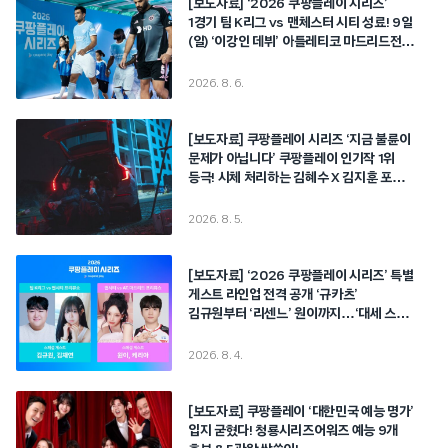
[보도자료] ‘2026 쿠팡플레이 시리즈’
1경기 팀 K리그 vs 맨체스터 시티 성료! 9일
(일) ‘이강인 데뷔’ 아틀레티코 마드리드전
기대감 최고조
2026. 8. 6.
[보도자료] 쿠팡플레이 시리즈 ‘지금 불륜이
문제가 아닙니다’ 쿠팡플레이 인기작 1위
등극! 시체 처리하는 김혜수 X 김지훈 포착?!
불륜 ➔ 뺑소니 ➔ 연쇄 폭주 시작!
2026. 8. 5.
[보도자료] ‘2026 쿠팡플레이 시리즈’ 특별
게스트 라인업 전격 공개 ‘규카츠’
김규원부터 ‘리센느’ 원이까지…‘대세 스타’
총출동!
2026. 8. 4.
[보도자료] 쿠팡플레이 ‘대한민국 예능 명가’
입지 굳혔다! 청룡시리즈어워즈 예능 9개