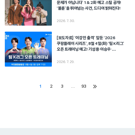
문제가 아닙니다’ 1 & 2화 예고 스틸 공개!
‘불륜’을 뛰어넘는 사건, 드디어 밝혀진다!
2026. 7. 30.
[보도자료] ‘이강인 출격’ 앞둔 ‘2026
쿠팡플레이 시리즈’, 8월 4일(화) ‘팀 K리그’
오픈 트레이닝 예고! 기성용·이승우·
송범근…K리그 최정상 스타 총출동
2026. 7. 29.
Posts
1
2
3
…
93
다음
페이지
pagination