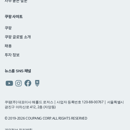
자주 묻는 질문
쿠팡 사이트
쿠팡
쿠팡 글로벌 소개
채용
투자 정보
뉴스룸 SNS 채널
쿠팡
쿠팡
쿠팡
쿠팡
뉴스룸
뉴스룸
뉴스룸
뉴스룸
유튜브
인스타그램
페이스북
네이버
쿠팡(주) 대표이사 해롤드 로저스 | 사업자 등록번호 120-88-00767 | 서울특별시
광진구 아차산로 412, 2층 (자양동)
블로그
© 2019-2026 COUPANG CORP. ALL RIGHTS RESERVED
개인정보 처리방침