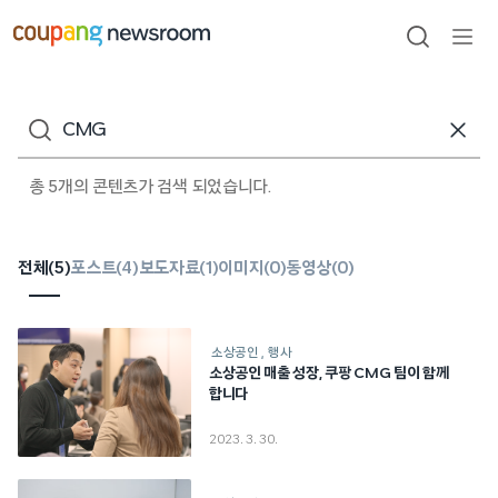
본문으로
건너뛰기
검색
메뉴
열기
검색어
총 5개의 콘텐츠가 검색 되었습니다.
전체(
5
)
포스트(
4
)
보도자료(
1
)
이미지(
0
)
동영상(
0
)
소상공인
행사
소상공인 매출 성장, 쿠팡 CMG 팀이 함께
합니다
2023. 3. 30.