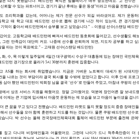
달은 따지 못했습니다. 배드민턴 복식은 팀플레이가 매우 중요한데요. 고 선수는 
 신뢰할 수 있는 파트너이고, 경기가 끝난 후에는 좋은 동생”이라고 마음을 전했습니다
도 조리학과를 갔는데, 어머니는 제가 전문 선수가 되길 바라셨어요. 제가 운동
고등학교 때 학교 대표 배드민턴 선수로 뽑혀 경기에 나간 적이 있는데, 큰 경기장
그 기억이 좋아서 배드민턴에서 승부를 보고 싶었습니다.” – 이원섭 선수(스탠딩 배드민
 갔어요. 고등학교때 배드민턴에 빠져서 배드민턴 동호회에 들어갔고, 선수생활도 해보
 그런 만족감이 대단히 커요. 나중에 선수를 은퇴하게 되면, 지도자 공부를 하고 
 따는 것이 목표예요.” – 고재원 선수(스탠딩 배드민턴)
, 화, 수, 목 이렇게 일주일에 4일간 대구광역시 수성구 대흥동에 있는 장애인 국민체육
배드민턴 경기장으로 올라가 5시 30분까지 훈련에 집중합니다.
하고 AS를 하는 회사에 취업했습니다. 지금은 가벼운 노트북이 대세가 된 시대지만
을 나르는 것이 부담이라 결국 퇴사를 할 수밖에 없었다고 합니다. 이후 인쇄 프로그
동 삼아 했던 배드민턴이 박희정 님을 결국 ‘선수’로 만들어 주었고, 마침내 쿠팡의 선
쿠팡에서 상조 서비스 지원을 해줬어요. 정말 고마웠어요. 덕분에 장인어른 잘 보내드
데 이제는 큰 기업에 입사해서 마음껏 운동하는 제 모습을 보고 마음이 놓이셨을 겁니다
 더 큰 꿈을 꾸고 있다고 전했습니다. 배드민턴 라켓도 들지 못할 정도의 중증 장애인들
굴해서 선수들을 모아 함께 훈련하고 지도를 하는 것입니다. 물론 쿠팡 배드민턴 선수로
았습니다. 박 선수는 올해 전국장애인체육대회 휠체어 배드민턴 부문에 출전해 은메달
이를 짚고 다니며 비장애인들과 어울렸어요. 그런데 나이가 드니 척추측만증이 더
 배드민턴을 쳤는데, 날아다니는 것 같이 좋았죠. 사실 18살 때부터 30년간 성당 성