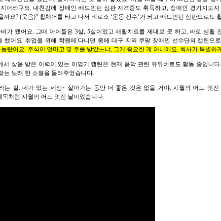
어지더라구요. 내친김에 장애인 배드민턴 심판 자격증도 취득하고, 장애인 경기지도자
을까요? (웃음)” 휠체어를 타고 나서 비로소 ‘운동 선수’가 되고 배드민턴 심판으로도
마비가 됐어요. 그때 아이들은 3살, 5살이었고 재활치료를 제대로 못 하고, 바로 생활
을 했어요. 취업을 위해 학원에 다니던 중에 대구 지역 쿠팡 장애인 선수단의 캡틴으
 놀랐어요. 주식이 얼마고 몇 주를 받았느냐, 그게 중요한 게 아니에요. 회사가 특별하
요제에서 상을 받은 이력이 있는 이영기 캡틴은 현재 음악 관련 유튜버로도 활동 중입니다
맞는 노래 한 소절을 들려주었습니다.
라는 걸. 네가 있는 세상~ 살아가는 동안 더 좋은 것은 없을 거야. 시월의 어느 멋진
제목처럼 시월의 어느 멋진 날이었습니다.