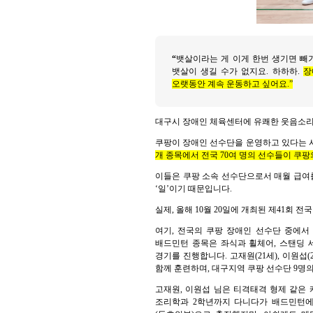
“
뱃살이라는 게 이게 한번 생기면 빼기
뱃살이 생길 수가 없지요. 하하하.
장
오랫동안 계속 운동하고 싶어요.”
대구시 장애인 체육센터에 유쾌한 웃음소리
쿠팡이 장애인 선수단을 운영하고 있다는 사
개 종목에서 전국 70여 명의 선수들이 쿠팡
이들은 쿠팡 소속 선수단으로서 매월 급여를
‘일’이기 때문입니다.
실제, 올해 10월 20일에 개최된 제41회 전
여기, 전국의 쿠팡 장애인 선수단 중에서
배드민턴 종목은 좌식과 휠체어, 스탠딩 세
경기를 진행합니다. 고재원(21세), 이원섭(
함께 훈련하며, 대구지역 쿠팡 선수단 9명의 
고재원, 이원섭 님은 티격태격 형제 같은
조리학과 2학년까지 다니다가 배드민턴에