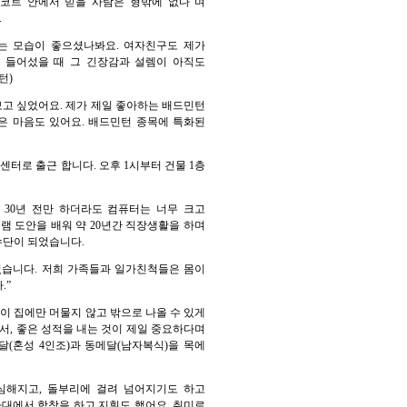
“코트 안에서 믿을 사람은 형밖에 없다”며
.
하는 모습이 좋으셨나봐요. 여자친구도 제가
에 들어섰을 때 그 긴장감과 설렘이 아직도
턴)
고 싶었어요. 제가 제일 좋아하는 배드민턴
싶은 마음도 있어요. 배드민턴 종목에 특화된
센터로 출근 합니다. 오후 1시부터 건물 1층
 30년 전만 하더라도 컴퓨터는 너무 크고
램 도안을 배워 약 20년간 직장생활을 하며
수단이 되었습니다.
렸습니다. 저희 가족들과 일가친척들은 몸이
.”
이 집에만 머물지 않고 밖으로 나올 수 있게
서, 좋은 성적을 내는 것이 제일 중요하다며
(혼성 4인조)과 동메달(남자복식)을 목에
 심해지고, 돌부리에 걸려 넘어지기도 하고
가대에서 합창을 하고 지휘도 했어요. 취미로