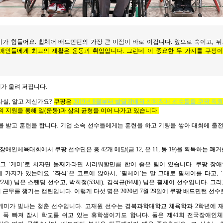
가 힘들어요. 휠체어 배드민턴의 가장 큰 이점이 바로 이겁니다. 앞으로 숙이고, 뒤
애인들에게 최고의 재활은 운동과 취업입니다. 그런데 이 중요한 두 가지를 쿠팡이
가 울려 퍼집니다.
실, 알고 계신가요?
쿠팡은
2019년 8월부터 발달장애와 신체장애 선수들을 쿠팡 직
의 지원을 통해 일(운동)과 삶의 균형을 이어 나가고 있습니다.
 받고 훈련을 합니다. 기업 소속 선수들에게는 훈련을 하고 기량을 쌓아 대회에 출
국장애인체육대회에서 쿠팡 선수단은 총 42개 메달(금 12, 은 11, 동 19)을 획득하는 쾌
 그 ‘케미’로 치자면 둘째가라면 서러워할만큼 합이 좋은 팀이 있습니다. 쿠팡 장
 가지가 있는데요. ‘좌식’은 코트에 앉아서, ‘휠체어’는 말 그대로 휠체어를 타고,
22세) 님은 스탠딩 선수고, 박희정(53세), 김석규(64세) 님은 휠체어 선수입니다. 
근무를 챙기는 캡틴입니다. 이렇게 다섯 명은 2020년 7월 29일에 쿠팡 배드민턴 선수
 케미가 빛나는 청춘 선수입니다. 고재원 선수는 경북과학대학교 체육학과 2학년에 
 푹 빠져 잠시 학교를 쉬고 있는 휴학생이기도 합니다. 둘은 제41회 전국장애인