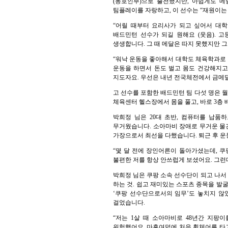
(동호인부)으로 출전했지만, 아쉽게도 메
팀플레이를 자랑하고, 이 선수는 “재원이는
“어릴 때부터 요리사가 되고 싶어서 대학
배드민턴 선수가 되길 원해요 (웃음). 
생생합니다. 그 때 메달은 따지 못했지만 
“워낙 운동을 좋아해서 대학도 체육학과로
운동을 하면서 돈도 벌고 몸도 건강해지고,
지도자요. 우선은 내년 전국체전에서 금메달을
고 선수를 포함한 배드민턴 팀 다섯 명은 월
체육센터 헬스장에서 몸을 풀고, 바로 3층 
박희정 님은 20대 초반, 컴퓨터를 납품
무거웠습니다. 소아마비 장애로 무거운 물건
가장으로서 최선을 다했습니다. 퇴근 후 운
“몇 달 전에 장인어른이 돌아가셨는데, 
불편한 저를 항상 안쓰럽게 보셨어요. 그런
박희정 님은 쿠팡 소속 선수단이 되고 나서
하는 것. 쉽고 재미있는 스포츠 종목을 발
‘쿠팡 선수단으로서의 임무’도 놓치지 않
걸었습니다.
“저는 1살 때 소아마비로 48년간 지팡
위험했어요. 마흔여덟에 처음 휠체어를 타고