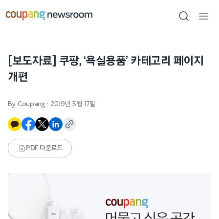
본문으로
건너뛰기
검색
메뉴
열기
[보도자료] 쿠팡, ‘욕실용품’ 카테고리 페이지
개편
By Coupang
·
2019년 5월 17일
PDF 다운로드