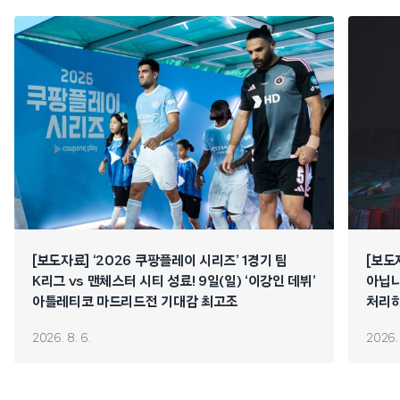
[보도자료] ‘2026 쿠팡플레이 시리즈’ 1경기 팀
[보도
K리그 vs 맨체스터 시티 성료! 9일(일) ‘이강인 데뷔’
아닙니
아틀레티코 마드리드전 기대감 최고조
처리하
연쇄 
2026. 8. 6.
2026. 