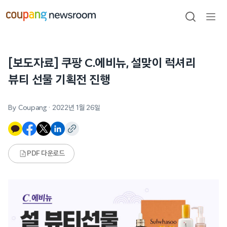
본문으로
건너뛰기
검색
메뉴
열기
[보도자료] 쿠팡 C.에비뉴, 설맞이 럭셔리
뷰티 선물 기획전 진행
By Coupang
·
2022년 1월 26일
PDF 다운로드