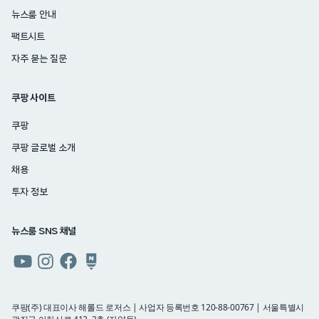
뉴스룸 안내
팩트시트
자주 묻는 질문
쿠팡 사이트
쿠팡
쿠팡 글로벌 소개
채용
투자 정보
뉴스룸 SNS 채널
쿠팡
쿠팡
쿠팡
쿠팡
뉴스룸
뉴스룸
뉴스룸
뉴스룸
유튜브
인스타그램
페이스북
네이버
쿠팡(주) 대표이사 해롤드 로저스 | 사업자 등록번호 120-88-00767 | 서울특별시