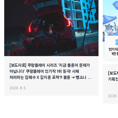
[보도자료] 쿠팡플레이 시리즈 ‘지금 불륜이 문제가
아닙니다’ 쿠팡플레이 인기작 1위 등극! 시체
[보도
처리하는 김혜수 X 김지훈 포착?! 불륜 ➔ 뺑소니 ➔
기획전
연쇄 폭주 시작!
2026. 8. 5.
2026. 