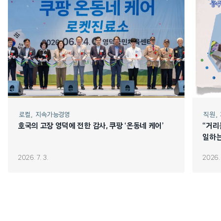
로컬
지속가능경영
직원
호국의 고장 영덕에 전한 감사, 쿠팡 ‘온동네 케어’
“거리
일하는
2026. 7. 3.
2026. 