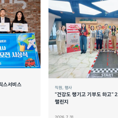
스틱스서비스
직원
행사
“건강도 챙기고 기부도 하고” 2
챌린지
2026. 7. 31.