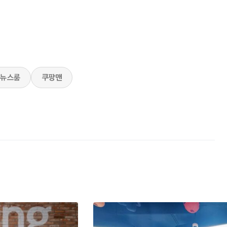
뉴스룸
쿠팡맨