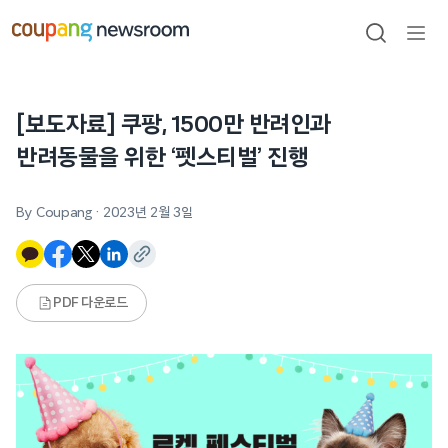
본문으로
건너뛰기
검색
메뉴
열기
[보도자료]
쿠팡, 1500만 반려인과
반려동물을 위한 ‘펫스티벌’ 진행
By Coupang
·
2023년 2월 3일
PDF 다운로드