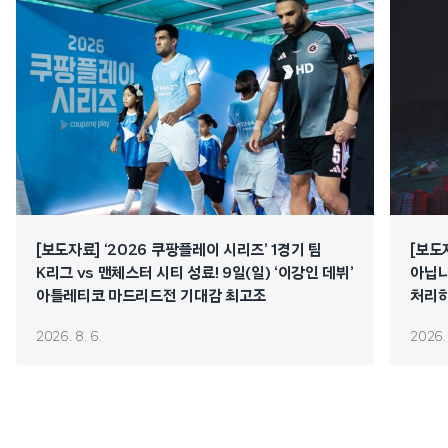
[보도자료] ‘2026 쿠팡플레이 시리즈’ 1경기 팀
[보도
K리그 vs 맨체스터 시티 성료! 9일(일) ‘이강인 데뷔’
아닙니
아틀레티코 마드리드전 기대감 최고조
처리하
연쇄 
2026. 8. 6.
2026. 