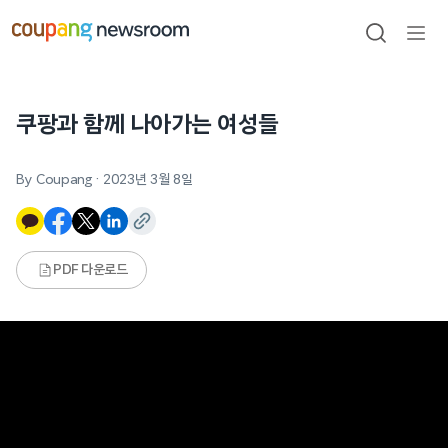
본문으로
건너뛰기
검색
메뉴
열기
쿠팡과 함께 나아가는 여성들
By Coupang
·
2023년 3월 8일
PDF 다운로드