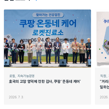
로컬
지속가능경영
직원
호국의 고장 영덕에 전한 감사, 쿠팡 ‘온동네 케어’
“거리
일하는
2026. 7. 3.
2026. 