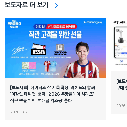
보도자료 더 보기
[보도
[보도자료] ‘에이티즈 산 시축 확정! 리센느와 함께
구매 
‘이강인 데뷔전’ 출격! ‘2026 쿠팡플레이 시리즈’
직관 팬들 위한 ‘역대급 역조공’ 쏜다
2026. 
2026. 8. 7.