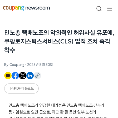
본문으로
건너뛰기
검색
메뉴
열기
민노총 택배노조의 악의적인 허위사실 유포에,
쿠팡로지스틱스서비스(CLS) 법적 조치 즉각
착수
By Coupang
·
2023년 5월 30일
PDF 다운로드
민노총 택배노조가 언급한 대리점은 민노총 택배노조 간부가
등기임원으로 있던 곳으로, 최근 한 달 동안 일부 노선의