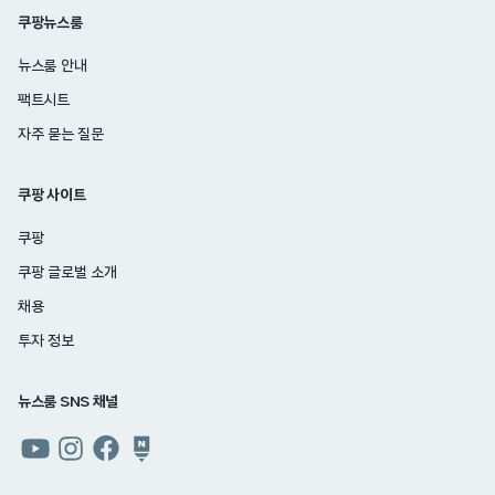
쿠팡뉴스룸
뉴스룸 안내
팩트시트
자주 묻는 질문
쿠팡 사이트
쿠팡
쿠팡 글로벌 소개
채용
투자 정보
뉴스룸 SNS 채널
쿠팡
쿠팡
쿠팡
쿠팡