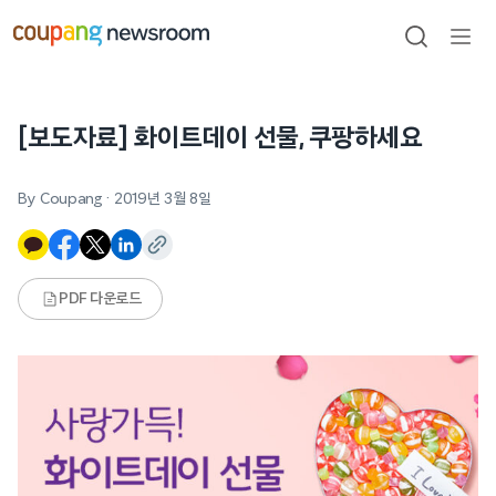
본문으로
건너뛰기
검색
메뉴
열기
[보도자료] 화이트데이 선물, 쿠팡하세요
By Coupang
·
2019년 3월 8일
PDF 다운로드