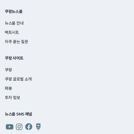
쿠팡뉴스룸
뉴스룸 안내
팩트시트
자주 묻는 질문
쿠팡 사이트
쿠팡
쿠팡 글로벌 소개
채용
투자 정보
뉴스룸 SNS 채널
쿠팡
쿠팡
쿠팡
쿠팡