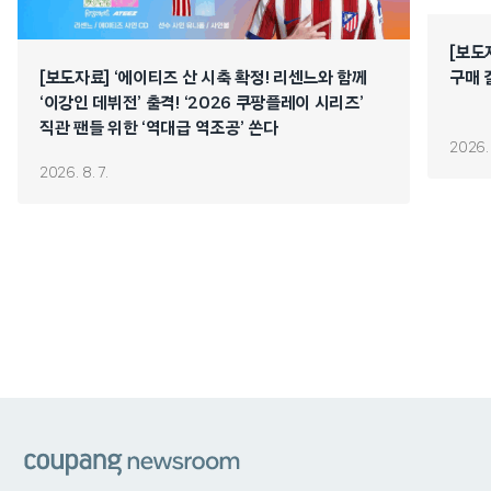
[보도
[보도자료] ‘에이티즈 산 시축 확정! 리센느와 함께
구매 
‘이강인 데뷔전’ 출격! ‘2026 쿠팡플레이 시리즈’
직관 팬들 위한 ‘역대급 역조공’ 쏜다
2026. 
2026. 8. 7.
쿠팡