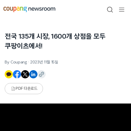
본문으로
건너뛰기
검색
메뉴
열기
전국 135개 시장, 1600개 상점을 모두
쿠팡이츠에서!
By Coupang
·
2023년 11월 15일
PDF 다운로드