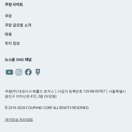
쿠팡 사이트
쿠팡
쿠팡 글로벌 소개
채용
투자 정보
뉴스룸 SNS 채널
쿠팡
쿠팡
쿠팡
쿠팡
뉴스룸
뉴스룸
뉴스룸
뉴스룸
유튜브
인스타그램
페이스북
네이버
쿠팡(주) 대표이사 해롤드 로저스 | 사업자 등록번호 120-88-00767 | 서울특별시
광진구 아차산로 412, 2층 (자양동)
블로그
© 2019-2026 COUPANG CORP. ALL RIGHTS RESERVED
개인정보 처리방침