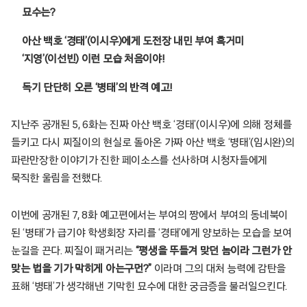
묘수는?
아산 백호 ‘경태’(이시우)에게 도전장 내민 부여 흑거미
‘지영’(이선빈)
이런 모습 처음이야!
독기 단단히 오른 ‘병태’의 반격 예고!
지난주 공개된 5, 6화는 진짜 아산 백호 ‘경태’(이시우)에 의해 정체를
들키고 다시 찌질이의 현실로 돌아온 가짜 아산 백호 ‘병태’(임시완)의
파란만장한 이야기가 진한 페이소스를 선사하며 시청자들에게
묵직한 울림을 전했다.
이번에 공개된 7, 8화 예고편에서는 부여의 짱에서 부여의 동네북이
된 ‘병태’가 급기야 학생회장 자리를 ‘경태’에게 양보하는 모습을 보여
눈길을 끈다. 찌질이 패거리는
“평생을 뚜들겨 맞던 놈이라 그런가 안
맞는 법을 기가 막히게 아는구먼?”
이라며 그의 대처 능력에 감탄을
표해 ‘병태’가 생각해낸 기막힌 묘수에 대한 궁금증을 불러일으킨다.