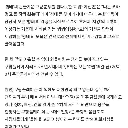
‘병태’의 눈물겨운 고군분투를 참다못한 ‘지영’(이선빈)은
“나는 쪼까
경고 좀 하러 왔는디”
라며 ‘경태’를 찾아가기에 이른다. 눈빛에 독이
단단히 오른 ‘병태’의 각성을 시작으로 부여 흑거미 ‘지영’의 특훈이
예상되는 가운데, 시비를 거는 ‘쌥쌥이’(유승호)의 기선을 단번에
제압하는 ‘병태’의 모습은 앞으로의 전개에 대한 기대감을 최고조로
끌어올린다.
한 치 앞도 예측할 수 없이 휘몰아치는 전개를 보여주고 있는
쿠팡플레이 시리즈 <소년시대>의 7, 8화는 오는 12월 15일(금) 저녁
8시 쿠팡플레이에서 만날 수 있다.
한편, 쿠팡플레이는 이 외에도 대한민국 최고 명문대 상위 1%
천재들의 두뇌 배틀 서바이벌 <대학전쟁>을 매주 금요일에 공개하고
있다. 정치, 배신, 연합 없이 순수하게 오직 두뇌만으로 승부를
결정하는 쿠팡플레이 예능 <대학전쟁>은 극강의 몰입도로
시청자들에게 ‘올해 최고의 예능’이라는 찬사를 받으며 화제성을
이어가고 있다.