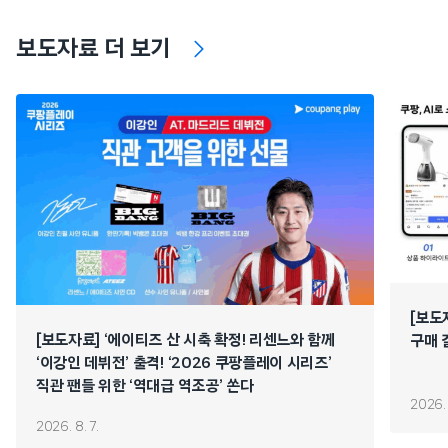
보도자료 더 보기
[보도
[보도자료] ‘에이티즈 산 시축 확정! 리센느와 함께
구매 
‘이강인 데뷔전’ 출격! ‘2026 쿠팡플레이 시리즈’
직관 팬들 위한 ‘역대급 역조공’ 쏜다
2026. 
2026. 8. 7.