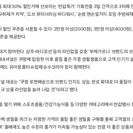
 최대 50% 할인가에 선보이는 ‘반값특가’ 기획전을 3일 간격으로 3차례
구취제거 치약’, ‘도브 뷰티너리싱 바디워시’, ‘순샘 맨손설거지 포밍 주방세제
인 쿠폰을 사용할 수 있다. 2만원 이상(2000원), 3만원 이상(4000원), 
쿠폰을 제공한다.
대거 참여한다. 샴푸·바디로션 등의 라인업을 갖춘 ‘부케가르니’ 브랜드의
내셔널은 쿠팡에 입점한 이후 품질 좋은 각종 생활용품으로 고객 인기가 늘
외에도 유아용 물티슈 업체 순수코리아 등이 함께한다.
 대표는 “쿠팡 로켓배송으로 브랜드 인지도 상승, 판로 확대로 더 품질이
신규 상품 라인업을 늘려 나갈 것”이라고 했다.
을 덜기 위해 스포츠용품/건강기능식품 등 다양한 카테고리에서 반값행사 
블랙 생필품 위크’는 저렴한 가격의 품질 좋은 생필품 구매를 통해 고객들의
 “올해에도 높은 수준의 물가가 지속될 가능성이 있는 만큼 더 좋은 상품