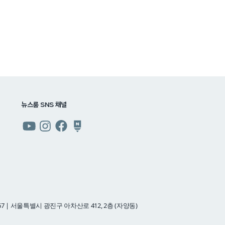
뉴스룸 SNS 채널
쿠팡
쿠팡
쿠팡
쿠팡
뉴스룸
뉴스룸
뉴스룸
뉴스룸
유튜브
인스타그램
페이스북
네이버
블로그
7 | 서울특별시 광진구 아차산로 412, 2층 (자양동)