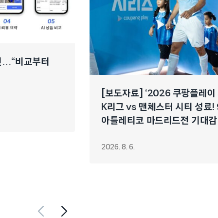
개선…“비교부터
[보도자료] ‘2026 쿠팡플레이
K리그 vs 맨체스터 시티 성료! 
아틀레티코 마드리드전 기대감
2026. 8. 6.