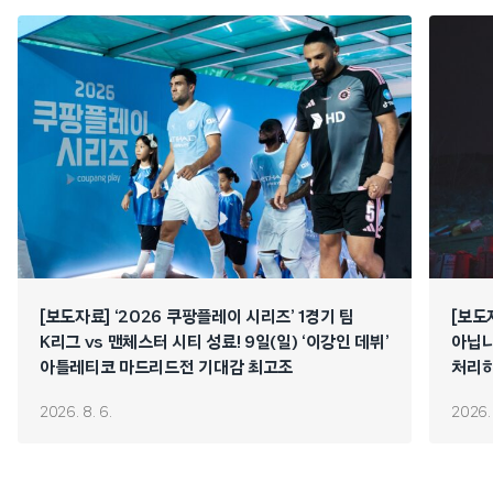
[보도자료] ‘2026 쿠팡플레이 시리즈’ 1경기 팀
[보도
K리그 vs 맨체스터 시티 성료! 9일(일) ‘이강인 데뷔’
아닙니
아틀레티코 마드리드전 기대감 최고조
처리하
연쇄 
2026. 8. 6.
2026. 