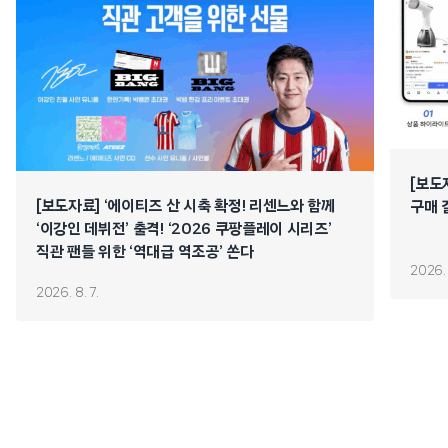
[보도
[보도자료] ‘에이티즈 산 시축 확정! 리센느와 함께
구매 
‘이강인 데뷔전’ 출격! ‘2026 쿠팡플레이 시리즈’
직관 팬들 위한 ‘역대급 역조공’ 쏜다
2026. 
2026. 8. 7.