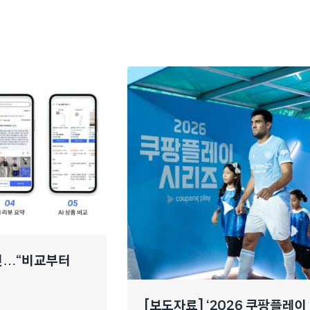
개선…“비교부터
[보도자료] ‘2026 쿠팡플레이