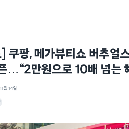
] 쿠팡, 메가뷰티쇼 버추얼
픈…“2만원으로 10배 넘는 
11월 14일