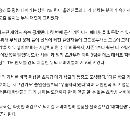
승리를 향해 나아가는 상위 1% 천재 출연진들의 패기 넘치는 분위기 속에서
도감 넘치는 두뇌 대결이 그려졌다.
드된 게임도 속속 공개됐다. 첫 번째 공식 게임이자 베네핏을 획득할 수 있
 위해 무제한 문제 풀이 굴레에 빠진 출연자들이 고군분투하는 모습이 그려
각을 채워 넣어야 하는 기상천외한 수식 퍼즐까지, 시즌 1보다 훨씬 더 스
돌아왔음을 알렸다. 또한 시즌 1과 달리 초반부터 하위 3팀을 데스 매치로 
상위 1% 천재들 간의 치열한 두뇌 서바이벌이 예고되고 있다.
대의 기세를 바짝 위협할 초특급 메기 학교의 등장도 포착됐다. “다른 학교 
보이는 ‘서고연카포’ 출연진들부터 “우승하러 왔다”라며 대한민국 최고 명
문대 학생들의 패기 넘치는 도전까지 한 치 앞을 알 수 없는 초박빙 서바이
사하는 짜릿한 쾌감으로 뇌지컬 서바이벌의 열풍을 불러일으킨 ‘대학전쟁’ 시
 공개된다.