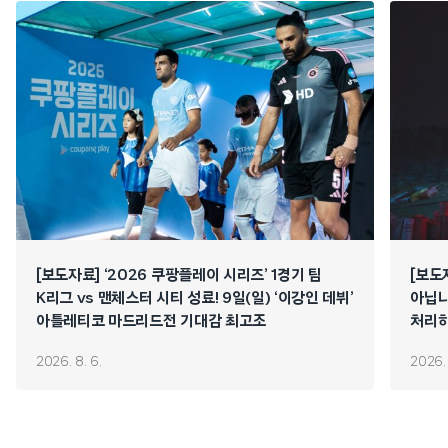
[보도자료] ‘2026 쿠팡플레이 시리즈’ 1경기 팀
[보도
K리그 vs 맨체스터 시티 성료! 9일(일) ‘이강인 데뷔’
아닙니
아틀레티코 마드리드전 기대감 최고조
처리하
연쇄 
2026. 8. 6.
2026. 