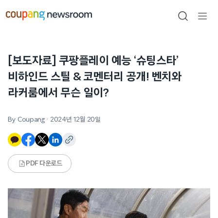
본문으로
건너뛰기
검색
메뉴
열기
[보도자료] 쿠팡플레이 예능 ‘슈팅스타’
비하인드 스틸 & 코멘터리 공개! 벤치와
라커룸에서 무슨 일이?
By Coupang
·
2024년 12월 20일
PDF 다운로드