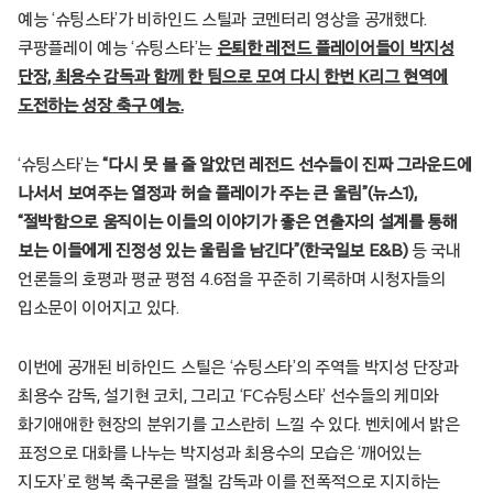
예능 ‘슈팅스타’가 비하인드 스틸과 코멘터리 영상을 공개했다.
쿠팡플레이 예능 ‘슈팅스타’는
은퇴한 레전드 플레이어들이 박지성
단장, 최용수 감독과 함께 한 팀으로 모여 다시 한번 K리그 현역에
도전하는 성장 축구 예능.
‘슈팅스타’는
“다시 못 볼 줄 알았던 레전드 선수들이 진짜 그라운드에
나서서 보여주는 열정과 허슬 플레이가 주는 큰 울림”(뉴스1),
“절박함으로 움직이는 이들의 이야기가 좋은 연출자의 설계를 통해
보는 이들에게 진정성 있는 울림을 남긴다”(한국일보 E&B)
등 국내
언론들의 호평과 평균 평점 4.6점을 꾸준히 기록하며 시청자들의
입소문이 이어지고 있다.
이번에 공개된 비하인드 스틸은 ‘슈팅스타’의 주역들 박지성 단장과
최용수 감독, 설기현 코치, 그리고 ‘FC슈팅스타’ 선수들의 케미와
화기애애한 현장의 분위기를 고스란히 느낄 수 있다. 벤치에서 밝은
표정으로 대화를 나누는 박지성과 최용수의 모습은 ‘깨어있는
지도자’로 행복 축구론을 펼칠 감독과 이를 전폭적으로 지지하는