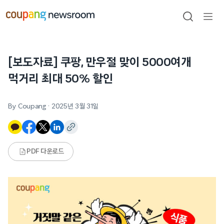
본문으로
건너뛰기
검색
메뉴
열기
[보도자료] 쿠팡, 만우절 맞이 5000여개
먹거리 최대 50% 할인
By Coupang
·
2025년 3월 31일
PDF 다운로드