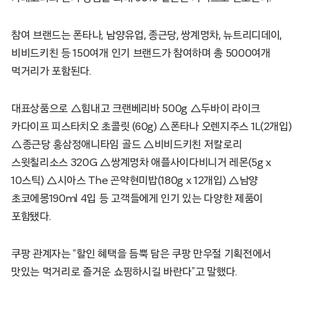
참여 브랜드는 폰타나, 남양유업, 종근당, 쌍계명차, 뉴트리디데이,
비비드키친 등 150여개 인기 브랜드가 참여하며 총 5000여개
먹거리가 포함된다.
대표상품으로 △힘내고 크랜베리바 500g △두바이 라이크
카다이프 피스타치오 초콜릿 (60g) △폰타나 오렌지주스 1L(2개입)
△종근당 홍삼정애니타임 골드 △비비드키친 저칼로리
스윗칠리소스 320G △쌍계명차 애플사이다비니거 레몬(5g x
10스틱) △시아스 The 곤약현미밥(180g x 12개입) △남양
초코에몽190ml 4입 등 고객들에게 인기 있는 다양한 제품이
포함됐다.
쿠팡 관계자는 “할인 혜택을 듬뿍 담은 쿠팡 만우절 기획전에서
맛있는 먹거리로 즐거운 쇼핑하시길 바란다”고 말했다.