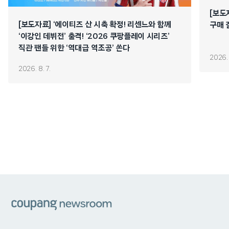
[보도
[보도자료] ‘에이티즈 산 시축 확정! 리센느와 함께
구매 
‘이강인 데뷔전’ 출격! ‘2026 쿠팡플레이 시리즈’
직관 팬들 위한 ‘역대급 역조공’ 쏜다
2026. 
2026. 8. 7.
쿠팡