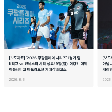
[보도자료] ‘2026 쿠팡플레이 시리즈’ 1경기 팀
[보도
K리그 vs 맨체스터 시티 성료! 9일(일) ‘이강인 데뷔’
아닙니
아틀레티코 마드리드전 기대감 최고조
처리하
연쇄 
2026. 8. 6.
2026. 