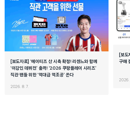
[보도
[보도자료] ‘에이티즈 산 시축 확정! 리센느와 함께
구매 
‘이강인 데뷔전’ 출격! ‘2026 쿠팡플레이 시리즈’
직관 팬들 위한 ‘역대급 역조공’ 쏜다
2026. 
2026. 8. 7.