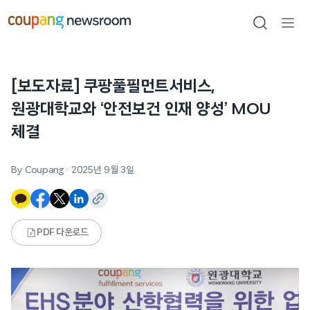
본문으로
건너뛰기
검색
메뉴
열기
[보도자료] 쿠팡풀필먼트서비스,
원광대학교와 ‘안전보건 인재 양성’ MOU
체결
By Coupang
·
2025년 9월 3일
PDF 다운로드