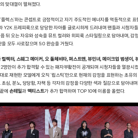
’의 맞대결이 펼쳐졌다.
을 ‘플렉스’하는 콘셉트로 긍정적이고 자기 주도적인 에너지를 역동적으로 표
와 Y2K 프레피룩으로 당당한 자아를 글로시하게 드러내며 팬들과 시청자들
아픔 뒤 오는 자유와 성숙을 뮤트 컬러와 히피룩 스타일링으로 담아내며, 감
 모두 사로잡으며 5:0 완승을 거뒀다.
품 컬렉터, 스웨그 메이커, 오 돌체비타, 퍼스트맨, 뷰민녀, 메이크업 범생이,
단 2명만이 추가 합격할 수 있는 패자부활전이 공개되며 시청자들을 열광시켰
그대로 재현한 모델에게 오직 ‘립스틱’만으로 현재의 감정을 표현하는 초유의
심, 분노, 당당함, 자책 등 각자의 감정을 다양한 색과 질감으로 담아내며
 끝에
손테일
과
맥티스트
가 추가 합격하며 TOP 10에 이름을 올렸다.