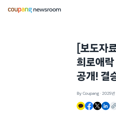
본문으로
건너뛰기
[보도자료
희로애락 
공개! 결
By Coupang
·
2025년