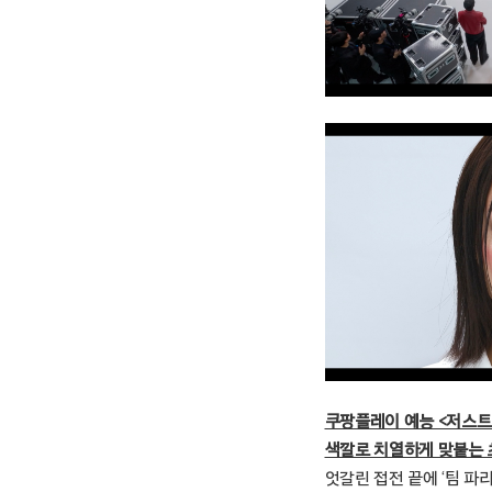
쿠팡플레이 예능 <저스트
색깔로 치열하게 맞붙는
엇갈린 접전 끝에 ‘팀 파리 