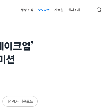
쿠팡 소식
보도자료
자료실
회사소개
검색
메이크업’
미션
PDF 다운로드