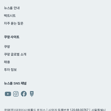
뉴스룸 안내
팩트시트
자주 묻는 질문
쿠팡 사이트
쿠팡
쿠팡 글로벌 소개
채용
투자 정보
뉴스룸 SNS 채널
쿠팡
쿠팡
쿠팡
쿠팡
뉴스룸
뉴스룸
뉴스룸
뉴스룸
유튜브
인스타그램
페이스북
네이버
쿠팡(주) 대표이사 해롤드 로저스 | 사업자 등록번호 120-88-00767 | 서울특별시