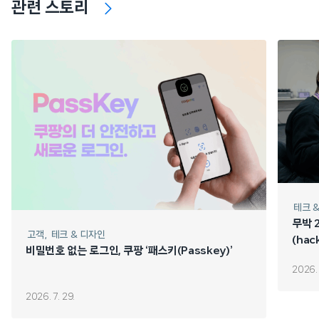
관련 스토리
테크 
무박 
고객
테크 & 디자인
(hac
비밀번호 없는 로그인, 쿠팡 ‘패스키(Passkey)’
2026. 
2026. 7. 29.