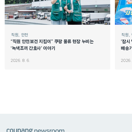
직원
안전
직원
“직원 안전보건 지킴이” 쿠팡 물류 현장 누비는
‘잠시
‘녹색조끼 간호사’ 이야기
배송기
2026. 8. 6.
2026. 
쿠팡