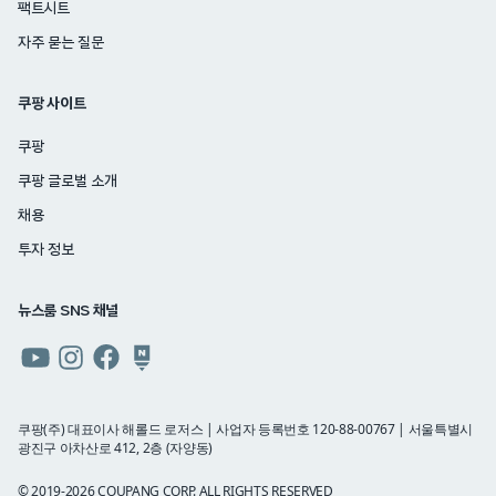
팩트시트
자주 묻는 질문
쿠팡 사이트
쿠팡
쿠팡 글로벌 소개
채용
투자 정보
뉴스룸 SNS 채널
쿠팡
쿠팡
쿠팡
쿠팡
뉴스룸
뉴스룸
뉴스룸
뉴스룸
유튜브
인스타그램
페이스북
네이버
쿠팡(주) 대표이사 해롤드 로저스 | 사업자 등록번호 120-88-00767 | 서울특별시
광진구 아차산로 412, 2층 (자양동)
블로그
© 2019-2026 COUPANG CORP. ALL RIGHTS RESERVED