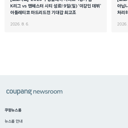
K리그 vs 맨체스터 시티 성료! 9일(일) ‘이강인 데뷔’
아닙니
아틀레티코 마드리드전 기대감 최고조
처리하
연쇄 
2026. 8. 6.
2026. 
쿠팡
쿠팡뉴스룸
뉴스룸 안내