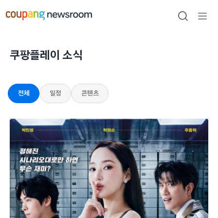
본문으로
건너뛰기
검색
메뉴
열기
쿠팡플레이 소식
전체
일정
콘텐츠