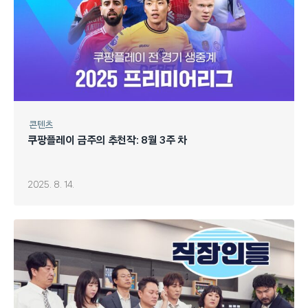
콘텐츠
쿠팡플레이 금주의 추천작: 8월 3주 차
2025. 8. 14.