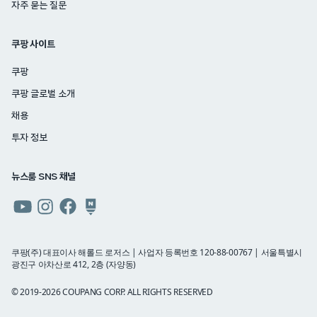
자주 묻는 질문
쿠팡 사이트
쿠팡
쿠팡 글로벌 소개
채용
투자 정보
뉴스룸 SNS 채널
쿠팡
쿠팡
쿠팡
쿠팡
뉴스룸
뉴스룸
뉴스룸
뉴스룸
유튜브
인스타그램
페이스북
네이버
쿠팡(주) 대표이사 해롤드 로저스 | 사업자 등록번호 120-88-00767 | 서울특별시
광진구 아차산로 412, 2층 (자양동)
블로그
© 2019-2026 COUPANG CORP. ALL RIGHTS RESERVED