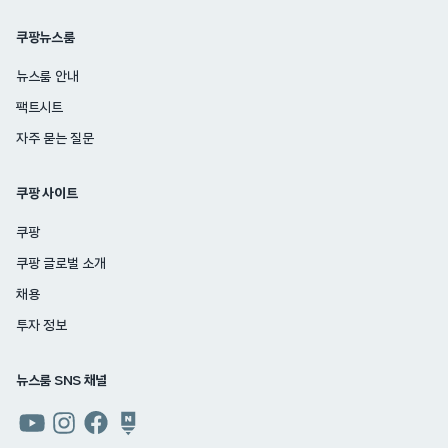
쿠팡뉴스룸
뉴스룸 안내
팩트시트
자주 묻는 질문
쿠팡 사이트
쿠팡
쿠팡 글로벌 소개
채용
투자 정보
뉴스룸 SNS 채널
쿠팡
쿠팡
쿠팡
쿠팡