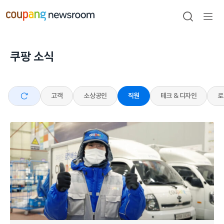
본문으로
건너뛰기
검색
메뉴
열기
쿠팡 소식
전체
고객
소상공인
직원
테크 & 디자인
로