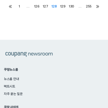
Posts
1
…
126
127
128
129
130
…
255
이전
다음
페이지
페이지
pagination
쿠팡
쿠팡뉴스룸
뉴스룸 안내
팩트시트
자주 묻는 질문
쿠팡 사이트