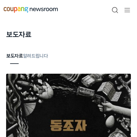
본문으로
건너뛰기
검색
메뉴
열기
보도자료
보도자료
알려드립니다