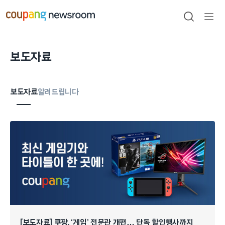
본문으로
건너뛰기
검색
메뉴
열기
보도자료
보도자료
알려드립니다
[보도자료] 쿠팡, ‘게임’ 전문관 개편… 단독 할인행사까지