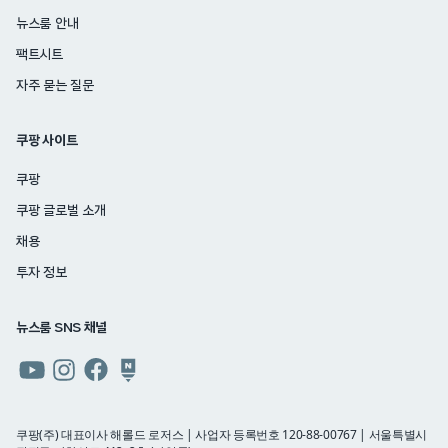
뉴스룸 안내
팩트시트
자주 묻는 질문
쿠팡 사이트
쿠팡
쿠팡 글로벌 소개
채용
투자 정보
뉴스룸 SNS 채널
쿠팡
쿠팡
쿠팡
쿠팡
뉴스룸
뉴스룸
뉴스룸
뉴스룸
유튜브
인스타그램
페이스북
네이버
쿠팡(주) 대표이사 해롤드 로저스 | 사업자 등록번호 120-88-00767 | 서울특별시