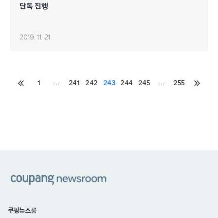
단독 진행
2019. 11. 21.
Posts
1
…
241
242
243
244
245
…
255
이전
다음
페이지
페이지
pagination
쿠팡
쿠팡뉴스룸